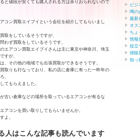
ると値段が安くても購入される方は余りおられないので
ビジ
噂の
最新
アコン買取エイブイという会社を紹介してもらいまし
オス
ちょ
買取をしているそうですが、
情報
問わず買取をしているそうです。
役立
のエアコン買取エイブイさんは主に東京や神奈川、埼玉
掃除
ですが、
知っ
は、その他の地域でも出張買取ができるそうです。
買取りも行なっており、私の店に倉庫に有った一昨年の
ろ、
してもらえました。
が古い倉庫などの場所を取っているエアコンが有るな
エアコンを買い取りしてもらいませんか。
すよ。
る人はこんな記事も読んでいます