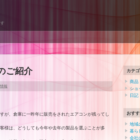
ます
のご紹介
カテゴ
商品
情報
ショ
日記
おすす
すが、倉庫に一昨年に販売をされたエアコンが残ってし
地域
客様は、どうしても今年や去年の製品を選ぶことが多
暮ら
会社